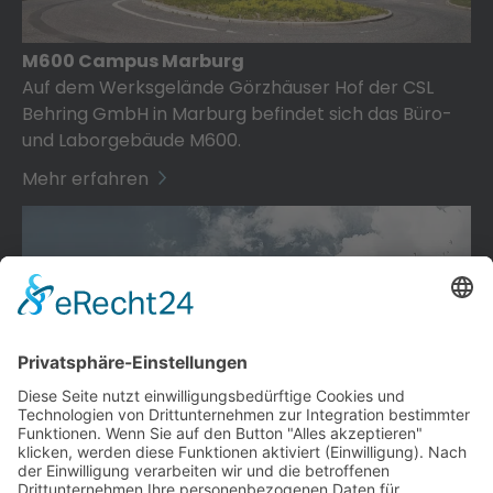
M600 Campus Marburg
Auf dem Werksgelände Görzhäuser Hof der CSL
Behring GmbH in Marburg befindet sich das Büro-
und Laborgebäude M600.
Mehr erfahren
QC Bayer Wuppertal